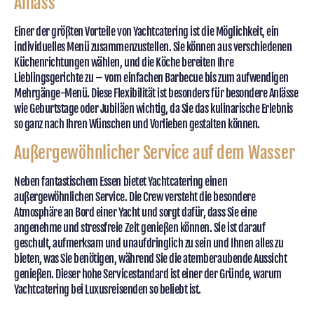
Anlass
Einer der größten Vorteile von Yachtcatering ist die Möglichkeit, ein
individuelles Menü zusammenzustellen. Sie können aus verschiedenen
Küchenrichtungen wählen, und die Köche bereiten Ihre
Lieblingsgerichte zu – vom einfachen Barbecue bis zum aufwendigen
Mehrgänge-Menü. Diese Flexibilität ist besonders für besondere Anlässe
wie Geburtstage oder Jubiläen wichtig, da Sie das kulinarische Erlebnis
so ganz nach Ihren Wünschen und Vorlieben gestalten können.
Außergewöhnlicher Service auf dem Wasser
Neben fantastischem Essen bietet Yachtcatering einen
außergewöhnlichen Service. Die Crew versteht die besondere
Atmosphäre an Bord einer Yacht und sorgt dafür, dass Sie eine
angenehme und stressfreie Zeit genießen können. Sie ist darauf
geschult, aufmerksam und unaufdringlich zu sein und Ihnen alles zu
bieten, was Sie benötigen, während Sie die atemberaubende Aussicht
genießen. Dieser hohe Servicestandard ist einer der Gründe, warum
Yachtcatering bei Luxusreisenden so beliebt ist.